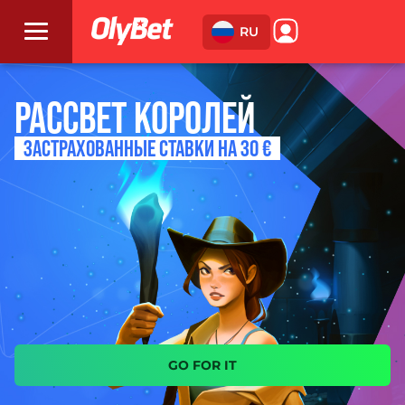
RU
РАССВЕТ КОРОЛЕЙ
ЗАСТРАХОВАННЫЕ СТАВКИ НА 30 €
GO FOR IT