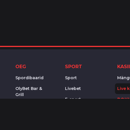
OEG
SPORT
KASI
Spordibaarid
Sport
Mäng
OlyBet Bar &
Livebet
Live k
Grill
E-sport
POK
Olympic
Tasuta mängud
OlyBe
Casino
Reegli
sertif