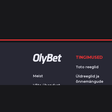
TINGIMUSED
Toto reeglid
Meist
Üldreeglid ja
õnnemängude
Võta ühendust
reeglid
Liitu Meiega
Boonuste reeglid
KKK
Vastutustundlik
mängimine