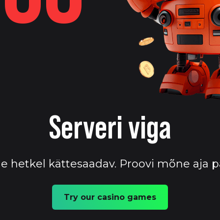
Serveri viga
le hetkel kättesaadav. Proovi mõne aja pä
Try our casino games