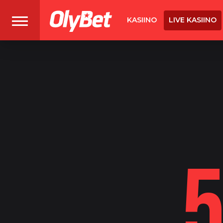
KASIINO
LIVE KASIINO