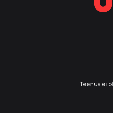
Teenus ei o