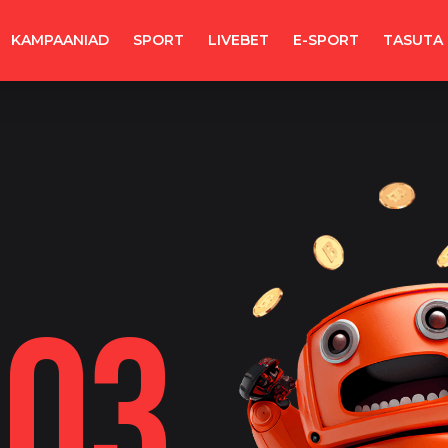
KAMPAANIAD
SPORT
LIVEBET
E-SPORT
TASUTA
503