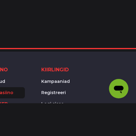
INO
KIIRLINGID
ud
Kampaaniad
asiino
Registreeri
Logi sisse
KER
t Pokker
d ja
itseerimine